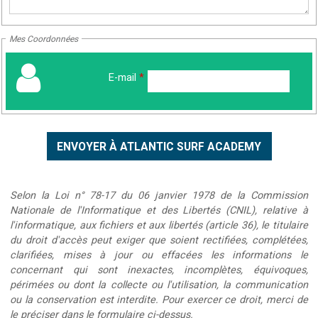
Mes Coordonnées
E-mail
*
Selon la Loi n° 78-17 du 06 janvier 1978 de la Commission
Nationale de l'Informatique et des Libertés (CNIL), relative à
l'informatique, aux fichiers et aux libertés (article 36), le titulaire
du droit d'accès peut exiger que soient rectifiées, complétées,
clarifiées, mises à jour ou effacées les informations le
concernant qui sont inexactes, incomplètes, équivoques,
périmées ou dont la collecte ou l'utilisation, la communication
ou la conservation est interdite. Pour exercer ce droit, merci de
le préciser dans le formulaire ci-dessus.