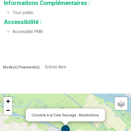
Informations Complémentaires
:
Tout public
Accessibilité
:
Accessible PMR
Entrée libre
Mode(s) Paiement(s) :
+
−
Concerts à la Cale Sauvage : Morphelioos