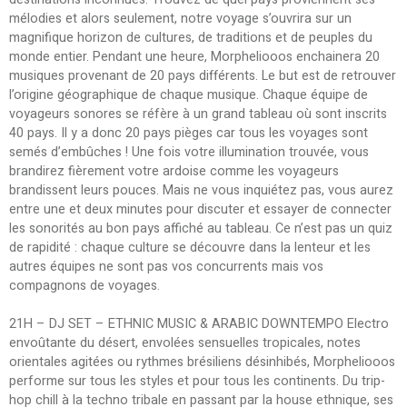
mélodies et alors seulement, notre voyage s’ouvrira sur un
magnifique horizon de cultures, de traditions et de peuples du
monde entier. Pendant une heure, Morpheliooos enchainera 20
musiques provenant de 20 pays différents. Le but est de retrouver
l’origine géographique de chaque musique. Chaque équipe de
voyageurs sonores se réfère à un grand tableau où sont inscrits
40 pays. Il y a donc 20 pays pièges car tous les voyages sont
semés d’embûches ! Une fois votre illumination trouvée, vous
brandirez fièrement votre ardoise comme les voyageurs
brandissent leurs pouces. Mais ne vous inquiétez pas, vous aurez
entre une et deux minutes pour discuter et essayer de connecter
les sonorités au bon pays affiché au tableau. Ce n’est pas un quiz
de rapidité : chaque culture se découvre dans la lenteur et les
autres équipes ne sont pas vos concurrents mais vos
compagnons de voyages.
21H – DJ SET – ETHNIC MUSIC & ARABIC DOWNTEMPO Electro
envoûtante du désert, envolées sensuelles tropicales, notes
orientales agitées ou rythmes brésiliens désinhibés, Morpheliooos
performe sur tous les styles et pour tous les continents. Du trip-
hop chill à la techno tribale en passant par la house ethnique, ses