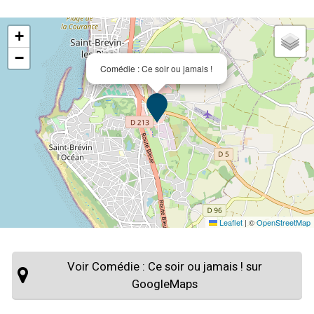
+
−
Comédie : Ce soir ou jamais !
Leaflet
|
©
OpenStreetMap
Voir Comédie : Ce soir ou jamais ! sur
GoogleMaps