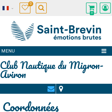
0
0
MENU
Club Nautique du Migron-
Aviron
Coordonnées