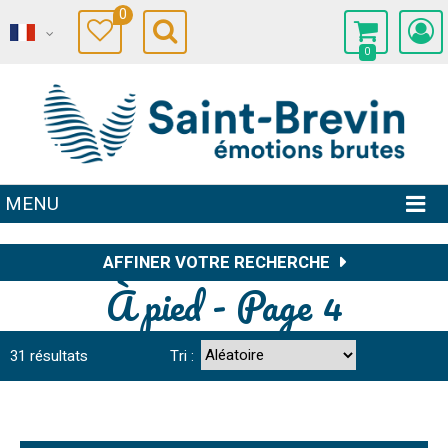
0
0
MENU
AFFINER VOTRE RECHERCHE
À pied - Page 4
31
résultats
Tri :