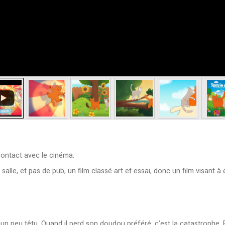
contact avec le cinéma.
alle, et pas de pub, un film classé art et essai, donc un film visant à 
n peu têtu. Quand il perd son doudou préféré, c’est la catastrophe. Pa