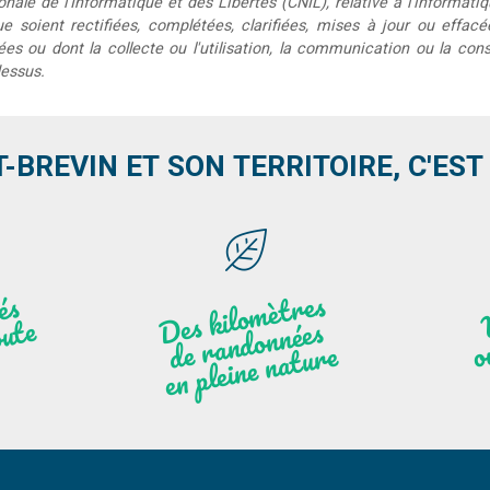
le de l'Informatique et des Libertés (CNIL), relative à l'informatiq
que soient rectifiées, complétées, clarifiées, mises à jour ou effac
s ou dont la collecte ou l'utilisation, la communication ou la conse
dessus.
T-BREVIN ET SON TERRITOIRE, C'EST .
Des
kilo
mèt
res
de
r
a
n
do
n
e
n
plei
ne
n
atu
s
és
n
i
'
a
n
ute
nées
r
re