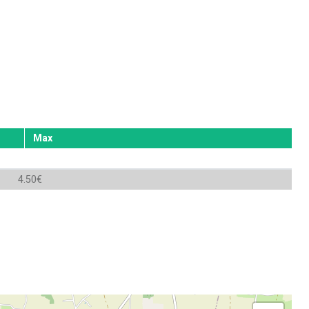
Max
4.50€