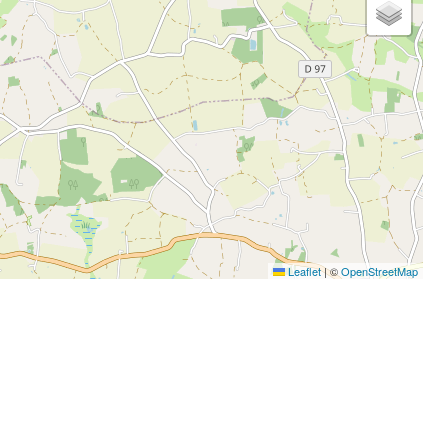
Leaflet
|
©
OpenStreetMap