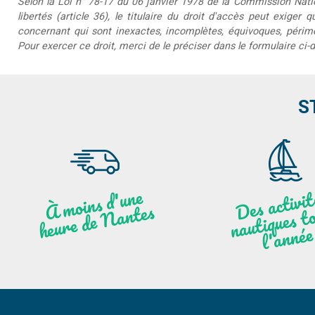
Selon la Loi n° 78-17 du 06 janvier 1978 de la Commission Nationa
libertés (article 36), le titulaire du droit d'accès peut exiger 
concernant qui sont inexactes, incomplètes, équivoques, périmée
Pour exercer ce droit, merci de le préciser dans le formulaire ci-
S
moi
ns
d'u
ne
heu
re
de
N
a
De
activit
aut
l
À
ntes
ques to
née