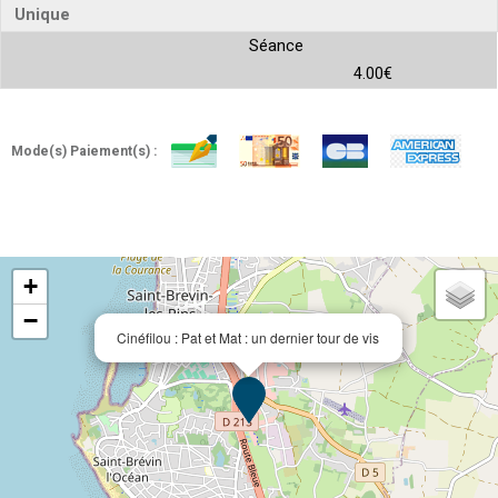
Unique
Séance
4.00€
Mode(s) Paiement(s) :
+
−
Cinéfilou : Pat et Mat : un dernier tour de vis