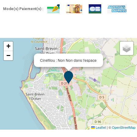
Mode(s) Paiement(s) :
+
−
Cinéfilou : Non Non dans l'espace
Leaflet
|
©
OpenStreetMap