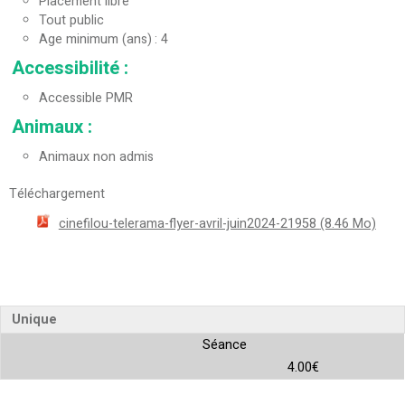
Placement libre
Tout public
Age minimum (ans)
4
Accessibilité
:
Accessible PMR
Animaux
:
Animaux non admis
Téléchargement
cinefilou-telerama-flyer-avril-juin2024-21958
(8.46 Mo)
Unique
Séance
4.00€