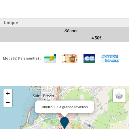
Unique
Séance
4.50€
Mode(s) Paiement(s) :
+
−
Cinéfilou : La grande revasion