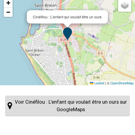
+
−
Cinéfilou : L'enfant qui voulait être un ours
Leaflet
|
©
OpenStreetMap
Voir Cinéfilou : L'enfant qui voulait être un ours sur
GoogleMaps