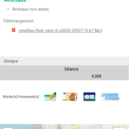
Animaux non admis
Téléchargement
cinefilou-flyer-sept-d-c2024-23927
(6.67 Mo)
Unique
Séance
4.00€
Mode(s) Paiement(s) :