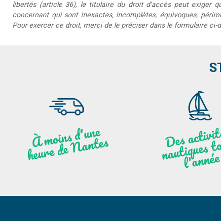
libertés (article 36), le titulaire du droit d'accès peut exiger 
concernant qui sont inexactes, incomplètes, équivoques, périmée
Pour exercer ce droit, merci de le préciser dans le formulaire ci-
S
moi
ns
d'u
ne
heu
re
de
N
a
De
activit
aut
l
À
ntes
ques to
née