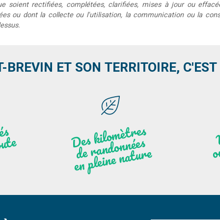
que soient rectifiées, complétées, clarifiées, mises à jour ou effac
s ou dont la collecte ou l'utilisation, la communication ou la conse
dessus.
T-BREVIN ET SON TERRITOIRE, C'EST .
Des
kilo
mèt
res
de
r
a
n
do
n
e
n
plei
ne
n
atu
s
és
n
i
'
a
n
ute
nées
r
re