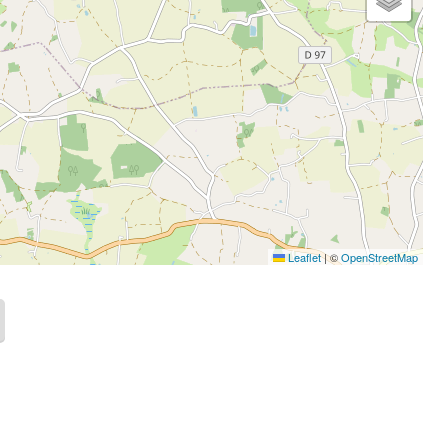
Leaflet
|
©
OpenStreetMap