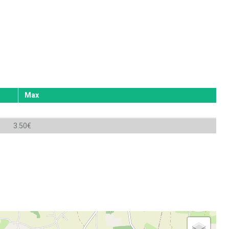
Max
3.50€