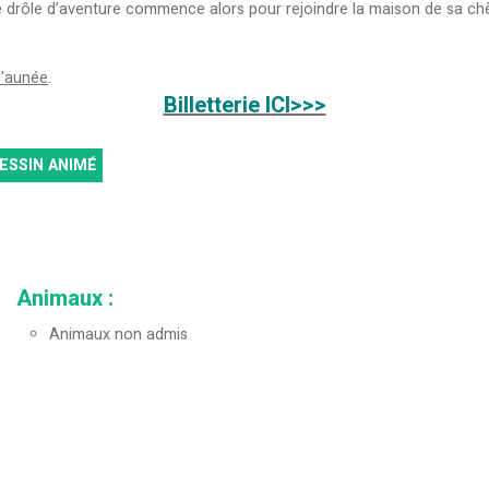
ne drôle d’aventure commence alors pour rejoindre la maison de sa c
z'aunée
.
Billetterie ICI>>>
ESSIN ANIMÉ
Animaux
:
Animaux non admis