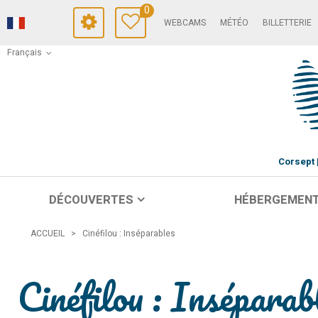
0
WEBCAMS
MÉTÉO
BILLETTERIE
Français
Corsept
DÉCOUVERTES
HÉBERGEMEN
ACCUEIL
>
Cinéfilou : Inséparables
Cinéfilou : Inséparab