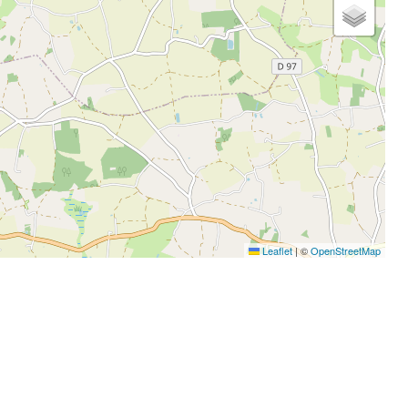
Leaflet
|
©
OpenStreetMap