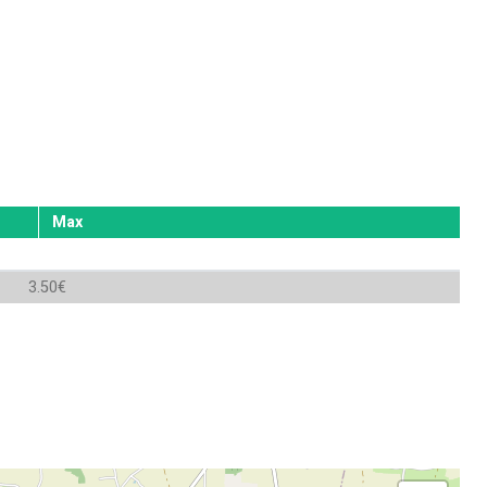
Max
3.50€