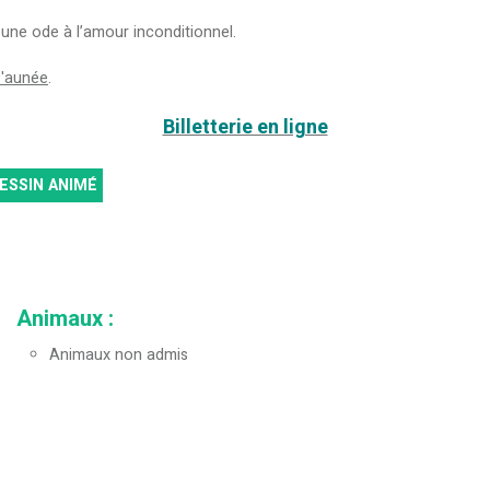
une ode à l’amour inconditionnel.
z'aunée
.
Billetterie en ligne
ESSIN ANIMÉ
Animaux
:
Animaux non admis