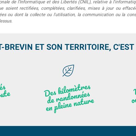
le de l'Informatique et des Libertés (CNIL), relative à l'informatiq
que soient rectifiées, complétées, clarifiées, mises à jour ou effac
s ou dont la collecte ou l'utilisation, la communication ou la conse
dessus.
T-BREVIN ET SON TERRITOIRE, C'EST .
Des
kilo
mèt
res
de
r
a
n
do
n
e
n
plei
ne
n
atu
s
és
n
i
'
a
n
ute
nées
r
re