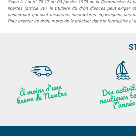
Selon la Loi n° 78-17 du 06 janvier 1978 de la Commission Nationa
libertés (article 36), le titulaire du droit d'accès peut exiger 
concernant qui sont inexactes, incomplètes, équivoques, périmée
Pour exercer ce droit, merci de le préciser dans le formulaire ci-
S
moi
ns
d'u
ne
heu
re
de
N
a
De
activit
aut
l
À
ntes
ques to
née