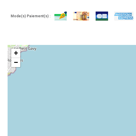
Mode(s) Paiement(s) :
+
−