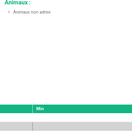
Animaux
:
Animaux non admis
Min