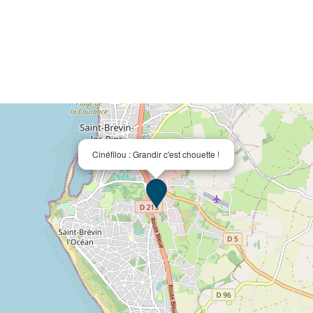
Cinéfilou : Grandir c'est chouette !