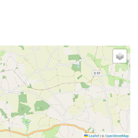
Leaflet
|
©
OpenStreetMap