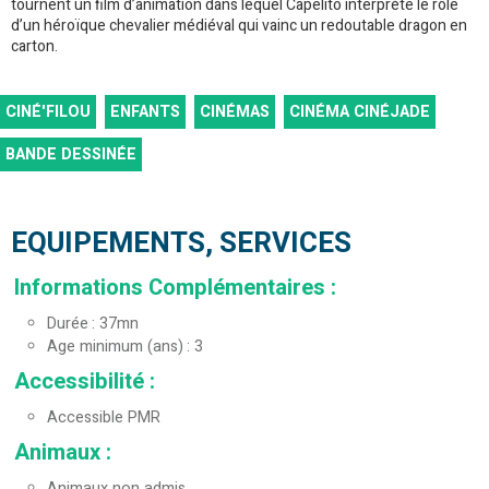
tournent un film d’animation dans lequel Capelito interprète le rôle
d’un héroïque chevalier médiéval qui vainc un redoutable dragon en
carton.
CINÉ'FILOU
ENFANTS
CINÉMAS
CINÉMA CINÉJADE
BANDE DESSINÉE
EQUIPEMENTS, SERVICES
Informations Complémentaires
:
Durée
37mn
Age minimum (ans)
3
Accessibilité
:
Accessible PMR
Animaux
:
Animaux non admis