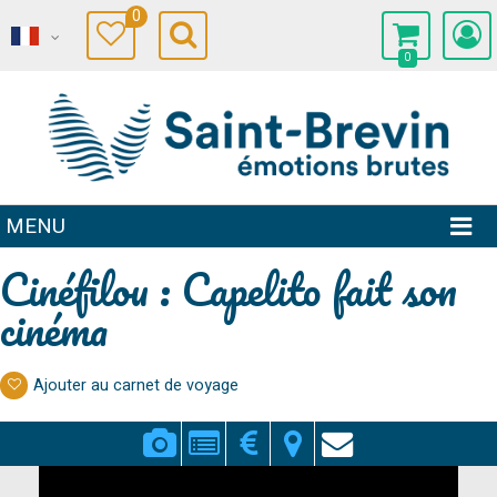
0
0
MENU
Cinéfilou : Capelito fait son
cinéma
Ajouter au carnet de voyage