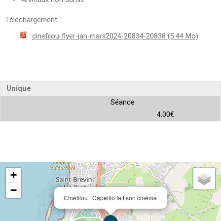
Téléchargement
cinefilou-flyer-jan-mars2024-20834-20838
(5.44 Mo)
Unique
Séance
4.00€
+
−
Cinéfilou : Capelito fait son cinéma