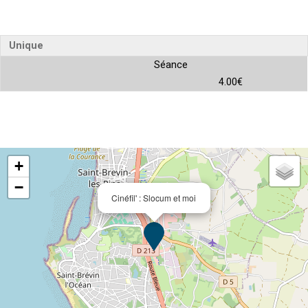
Unique
Séance
4.00€
+
−
Cinéfil' : Slocum et moi