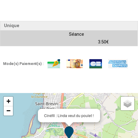
Unique
Séance
3.50€
Mode(s) Paiement(s) :
+
−
Cinéfil : Linda veut du poulet !