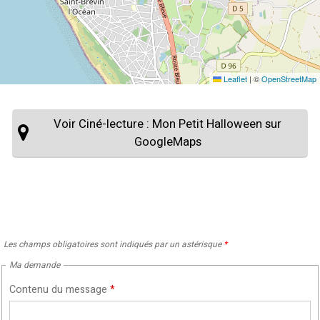
Leaflet
|
©
OpenStreetMap
Voir Ciné-lecture : Mon Petit Halloween sur
GoogleMaps
Les champs obligatoires sont indiqués par un astérisque
*
Ma demande
Contenu du message
*