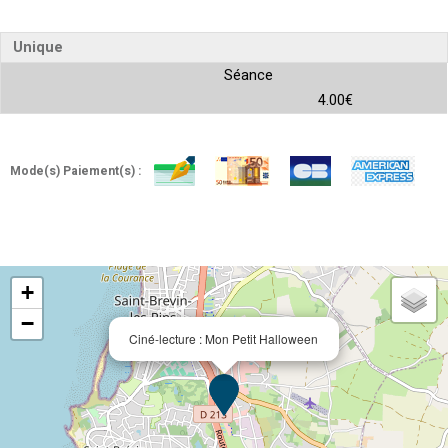
Unique
Séance
4.00€
Mode(s) Paiement(s) :
+
−
Ciné-lecture : Mon Petit Halloween