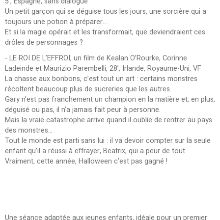
5’, Espagne, sans dialogue
Un petit garçon qui se déguise tous les jours, une sorcière qui a
toujours une potion à préparer…
Et si la magie opérait et les transformait, que deviendraient ces
drôles de personnages ?
- LE ROI DE L’EFFROI, un film de Kealan O’Rourke, Corinne
Ladeinde et Maurizio Parembelli, 28’, Irlande, Royaume-Uni, VF
La chasse aux bonbons, c’est tout un art : certains monstres
récoltent beaucoup plus de sucreries que les autres.
Gary n’est pas franchement un champion en la matière et, en plus,
déguisé ou pas, il n’a jamais fait peur à personne.
Mais la vraie catastrophe arrive quand il oublie de rentrer au pays
des monstres…
Tout le monde est parti sans lui : il va devoir compter sur la seule
enfant qu’il a réussi à effrayer, Beatrix, qui a peur de tout.
Vraiment, cette année, Halloween c’est pas gagné !
Une séance adaptée aux jeunes enfants, idéale pour un premier