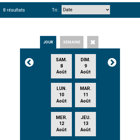
8
résultats
Tri :
JOUR
SEMAINE
SAM.
DIM.
8
9
Août
Août
LUN.
MAR.
10
11
Août
Août
MER.
JEU.
12
13
Août
Août