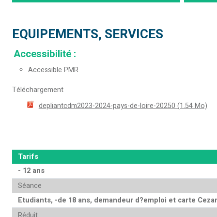
EQUIPEMENTS, SERVICES
Accessibilité
:
Accessible PMR
Téléchargement
depliantcdm2023-2024-pays-de-loire-20250
(1.54 Mo)
Tarifs
- 12 ans
Séance
Etudiants, -de 18 ans, demandeur d?emploi et carte Cezam
Réduit