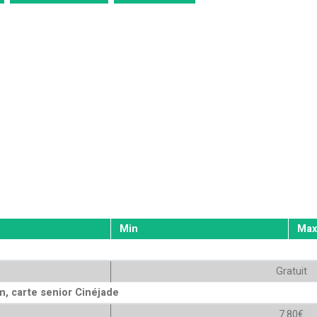
Min
Max
Gratuit
, carte senior Cinéjade
7.80€