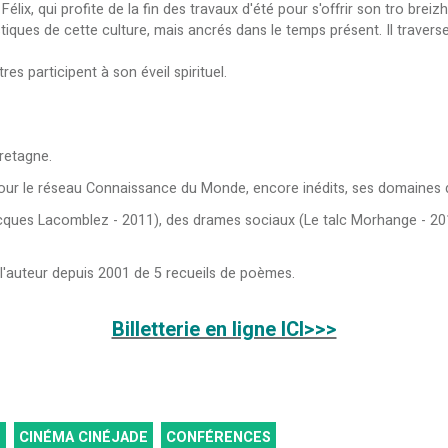
lix, qui profite de la fin des travaux d'été pour s'offrir son tro breizh
istiques de cette culture, mais ancrés dans le temps présent. Il trav
es participent à son éveil spirituel.
Bretagne.
our le réseau Connaissance du Monde, encore inédits, ses domaines de
Jacques Lacomblez - 2011), des drames sociaux (Le talc Morhange - 20
st l'auteur depuis 2001 de 5 recueils de poèmes.
Billetterie en ligne ICI>>>
S
CINÉMA CINÉJADE
CONFÉRENCES