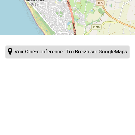
Voir Ciné-conférence : Tro Breizh sur GoogleMaps