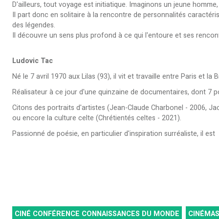
D'ailleurs, tout voyage est initiatique. Imaginons un jeune homme, Fé
Il part donc en solitaire à la rencontre de personnalités caractér
des légendes.
Il découvre un sens plus profond à ce qui l'entoure et ses rencontr
Ludovic Tac
Né le 7 avril 1970 aux Lilas (93), il vit et travaille entre Paris et la 
Réalisateur à ce jour d'une quinzaine de documentaires, dont 7 p
Citons des portraits d'artistes (Jean-Claude Charbonel - 2006, 
ou encore la culture celte (Chrétientés celtes - 2021).
Passionné de poésie, en particulier d'inspiration surréaliste, il e
CINÉ CONFÉRENCE CONNAISSANCES DU MONDE
CINÉMA