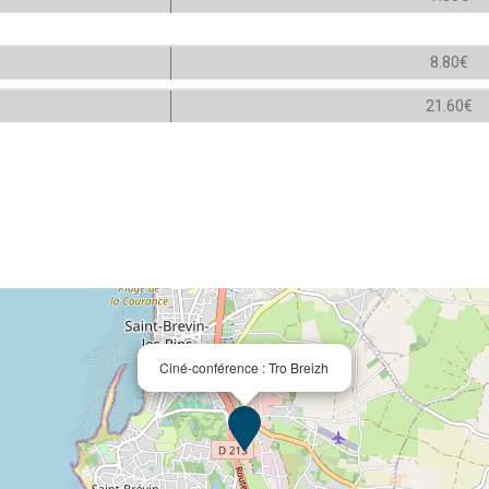
8.80€
21.60€
Ciné-conférence : Tro Breizh