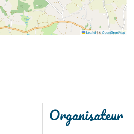
Leaflet
|
©
OpenStreetMap
Organisateur