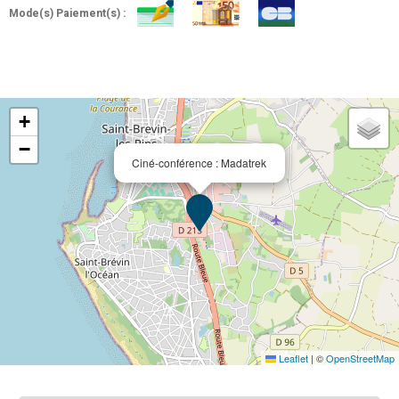
Mode(s) Paiement(s) :
+
−
Ciné-conférence : Madatrek
Leaflet
|
©
OpenStreetMap