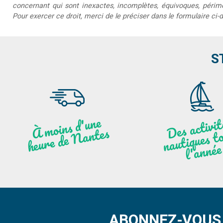
concernant qui sont inexactes, incomplètes, équivoques, périmée
Pour exercer ce droit, merci de le préciser dans le formulaire ci-
S
moi
ns
d'u
ne
heu
re
de
N
a
De
activit
aut
l
À
ntes
ques to
née
ABONNEZ-VOUS 