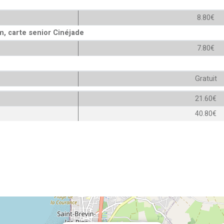
8.80€
, carte senior Cinéjade
7.80€
Gratuit
21.60€
40.80€