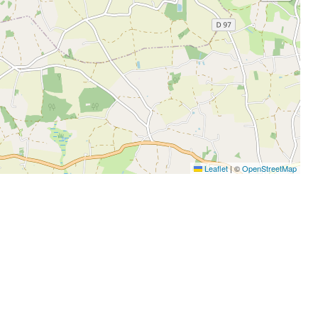
Leaflet
|
©
OpenStreetMap