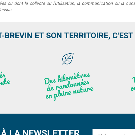
s ou dont la collecte ou l'utilisation, la communication ou la conse
dessus.
T-BREVIN ET SON TERRITOIRE, C'EST .
Des
kilo
mèt
res
de
r
a
n
do
n
e
n
plei
ne
n
atu
s
és
n
i
'
a
n
ute
nées
r
re
À LA NEWSLETTER