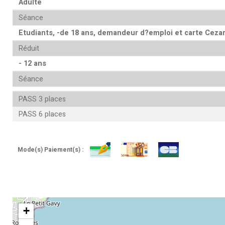
Adulte
Séance
Etudiants, -de 18 ans, demandeur d?emploi et carte Cezam
Réduit
- 12 ans
Séance
PASS 3 places
PASS 6 places
Mode(s) Paiement(s) :
+