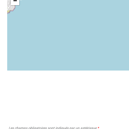
−
Les champs obligatoires sont indiqués par un astérisque
*