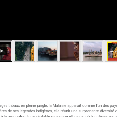
es tribaux en pleine jungle, la Malaisie apparaît comme l’un des pay
ères de ses légendes indigènes, elle réunit une surprenante diversité 
, à la rencontre d’une véritable mosaïque ethnique, où l’on découvre