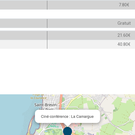
7.80€
Gratuit
21.60€
40.80€
Ciné-conférence : La Camargue