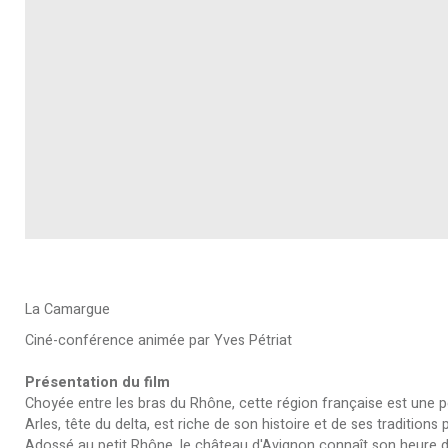
La Camargue
Ciné-conférence animée par Yves Pétriat
Présentation du film
Choyée entre les bras du Rhône, cette région française est une pé
Arles, tête du delta, est riche de son histoire et de ses tradition
Adossé au petit Rhône, le château d'Avignon connaît son heure 