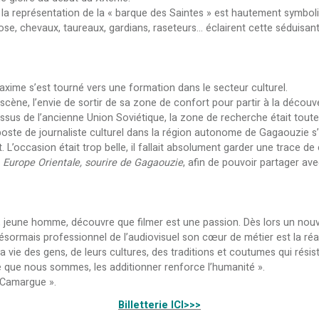
la représentation de la « barque des Saintes » est hautement symbol
ose, chevaux, taureaux, gardians, raseteurs... éclairent cette séduisa
axime s’est tourné vers une formation dans le secteur culturel.
ène, l’envie de sortir de sa zone de confort pour partir à la découver
ys issus de l’ancienne Union Soviétique, la zone de recherche était tout
oste de journaliste culturel dans la région autonome de Gagaouzie s’
. L’occasion était trop belle, il fallait absolument garder une trace d
,
Europe Orientale, sourire de Gagaouzie
, afin de pouvoir partager av
 jeune homme, découvre que filmer est une passion. Dès lors un nouvea
sormais professionnel de l’audiovisuel son cœur de métier est la réal
la vie des gens, de leurs cultures, des traditions et coutumes qui rési
 ce que nous sommes, les additionner renforce l’humanité ».
 Camargue ».
Billetterie ICI>>>