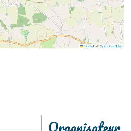
Leaflet
|
©
OpenStreetMap
Organisateur