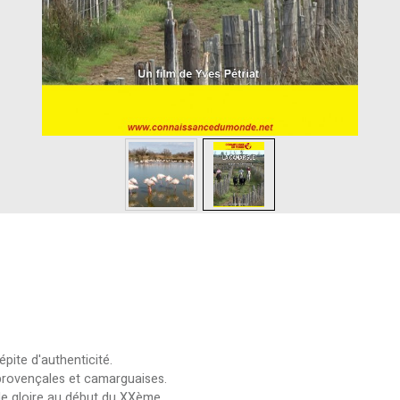
pite d'authenticité.
s provençales et camarguaises.
de gloire au début du XXème.