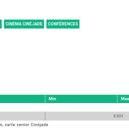
S
CINÉMA CINÉJADE
CONFÉRENCES
Min
Max
8.80€
, carte senior Cinéjade