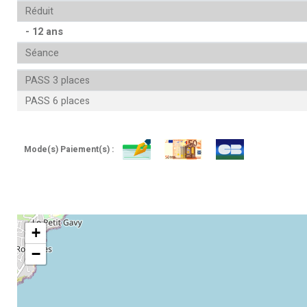
Réduit
- 12 ans
Séance
PASS 3 places
PASS 6 places
Mode(s) Paiement(s) :
+
−