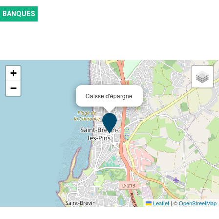
BANQUES
+
−
Caisse d'épargne
Leaflet
|
©
OpenStreetMap