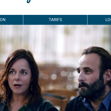
ION
TARIFS
LO