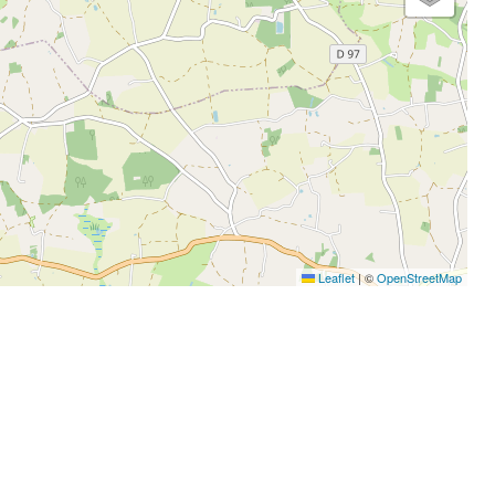
Leaflet
|
©
OpenStreetMap