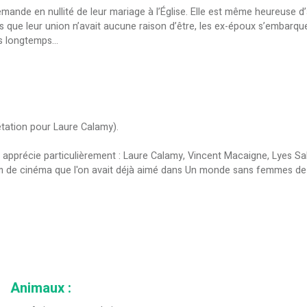
emande en nullité de leur mariage à l’Église. Elle est même heureuse 
 que leur union n’avait aucune raison d’être, les ex-époux s’embarqu
uis longtemps…
prétation pour Laure Calamy).
on apprécie particulièrement : Laure Calamy, Vincent Macaigne, Lyes Sal
m de cinéma que l'on avait déjà aimé dans Un monde sans femmes de 
Animaux
: