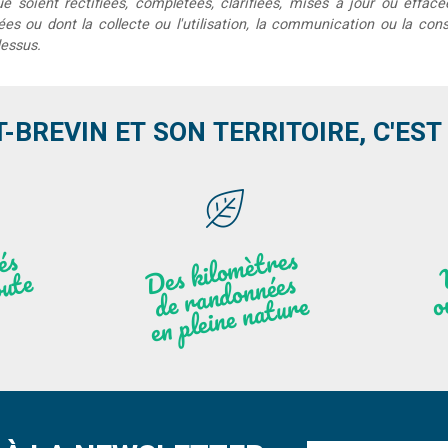
que soient rectifiées, complétées, clarifiées, mises à jour ou effac
s ou dont la collecte ou l'utilisation, la communication ou la conse
dessus.
T-BREVIN ET SON TERRITOIRE, C'EST .
Des
kilo
mèt
res
de
r
a
n
do
n
e
n
plei
ne
n
atu
s
és
n
i
'
a
n
ute
nées
r
re