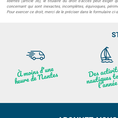
libertés (article 36), le titulaire du droit d'accès peut exiger 
concernant qui sont inexactes, incomplètes, équivoques, périmée
Pour exercer ce droit, merci de le préciser dans le formulaire ci-
S
moi
ns
d'u
ne
heu
re
de
N
a
De
activit
aut
l
À
ntes
ques to
née