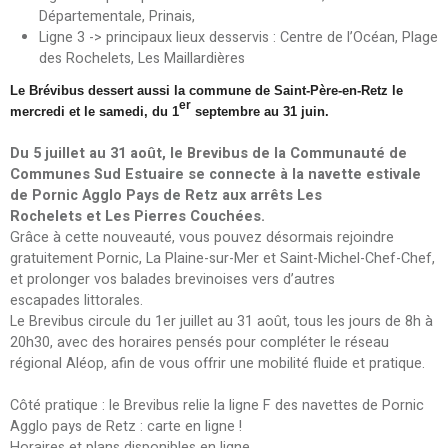
Départementale, Prinais,
Ligne 3 -> principaux lieux desservis : Centre de l’Océan, Plage
des Rochelets, Les Maillardières
Le Brévibus dessert aussi la commune de Saint-Père-en-Retz le
er
mercredi et le samedi, du 1
septembre au 31 juin.
Du 5 juillet au 31 août, le Brevibus de la Communauté de
Communes Sud Estuaire se connecte à la navette estivale
de Pornic Agglo Pays de Retz aux arrêts Les
Rochelets et Les Pierres Couchées.
Grâce à cette nouveauté, vous pouvez désormais rejoindre
gratuitement Pornic, La Plaine-sur-Mer et Saint-Michel-Chef-Chef,
et prolonger vos balades brevinoises vers d’autres
escapades littorales.
Le Brevibus circule du 1er juillet au 31 août, tous les jours de 8h à
20h30, avec des horaires pensés pour compléter le réseau
régional Aléop, afin de vous offrir une mobilité fluide et pratique.
Côté pratique : le Brevibus relie la ligne F des navettes de Pornic
Agglo pays de Retz : carte en ligne !
Horaires et plans disponibles en ligne.