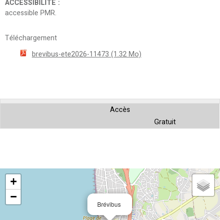
ACCESSIBILITE
:
accessible PMR
Téléchargement
brevibus-ete2026-11473
(1.32 Mo)
Accès
Gratuit
+
−
Brévibus