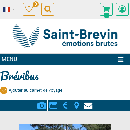
0
0
MENU
Brévibus
Ajouter au carnet de voyage