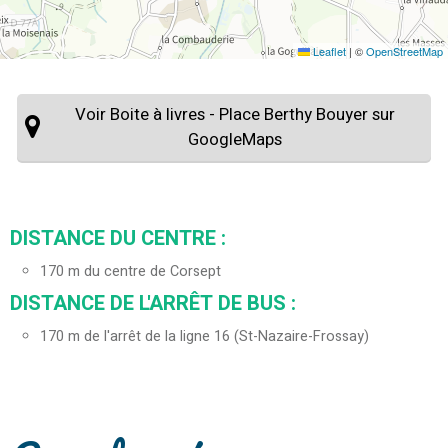
Leaflet
|
©
OpenStreetMap
Voir Boite à livres - Place Berthy Bouyer sur
GoogleMaps
DISTANCE DU CENTRE :
170
m du centre de Corsept
DISTANCE DE L'ARRÊT DE BUS :
170
m de l'arrêt de la ligne 16 (St-Nazaire-Frossay)