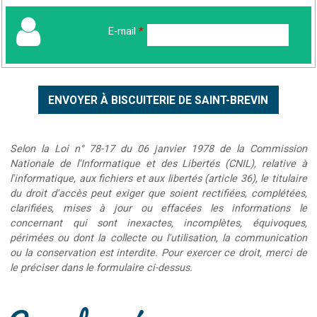
E-mail
*
Selon la Loi n° 78-17 du 06 janvier 1978 de la Commission
Nationale de l'Informatique et des Libertés (CNIL), relative à
l'informatique, aux fichiers et aux libertés (article 36), le titulaire
du droit d'accès peut exiger que soient rectifiées, complétées,
clarifiées, mises à jour ou effacées les informations le
concernant qui sont inexactes, incomplètes, équivoques,
périmées ou dont la collecte ou l'utilisation, la communication
ou la conservation est interdite. Pour exercer ce droit, merci de
le préciser dans le formulaire ci-dessus.