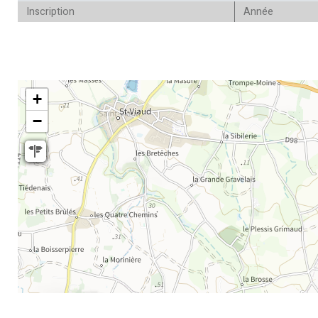
Inscription
Année
+
−