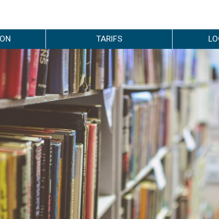
ION
TARIFS
LO