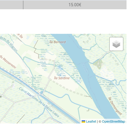
15.00€
Leaflet
|
©
OpenStreetMap