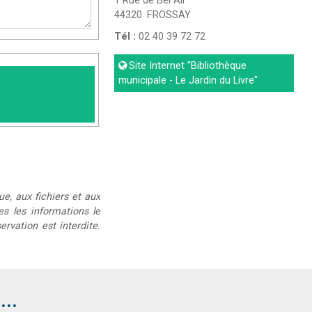
1 Rue de Bel Air
44320
FROSSAY
Tél :
02 40 39 72 72
Site Internet
"Bibliothèque
municipale - Le Jardin du Livre"
ue, aux fichiers et aux
ées les informations le
rvation est interdite.
..