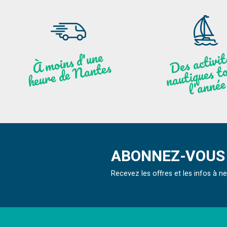
moi
ns
d'u
ne
heu
re
de
N
a
De
activit
aut
l
À
ntes
ques to
née
ABONNEZ-VOUS 
Recevez les offres et les infos à 