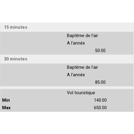
15 minutes
Baptême de l'air
A l'année
50.00
30 minutes
Baptême de l'air
A l'année
85.00
Vol touristique
140.00
650.00