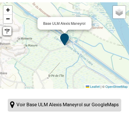
+
−
Base ULM Alexis Maneyrol
Leaflet
|
©
OpenStreetMap
Voir Base ULM Alexis Maneyrol sur GoogleMaps