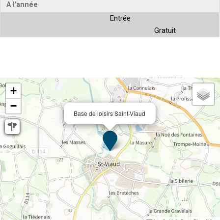
A l'année
Entrée
Gratuit
+
−
Base de loisirs Saint-Viaud