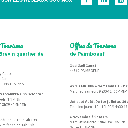
 SUR LES RÉSEAUX SOCIAUX
 Tourisme
Office de Tourisme
Brevin quartier de
de Paimboeuf
Quai Sadi Carnot
44560 PAIMBOEUF
y Cadou
Océan
REVIN-LES-PINS
Avril à Fin Juin & Septembre à Fin
Mardi au samedi : 9h30-12h30/14h-
t Septembre à fin Octobre :
edi : 14h-18h
Juillet et Août : Du 1er juillet au 30
-12h30 / 14h-18h
Tous les jours : 10h-12h30/14h30-1
 :
4 Novembre à fin Mars :
redi : 9h30-13h/14h-19h
Mardi et Mercredi : 9h-13h/14h-17h
urs fériés de 14h-19h
Samedi : 9h-13h