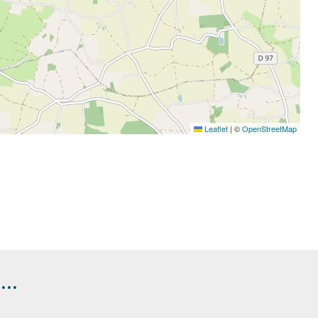
Leaflet
|
©
OpenStreetMap
..