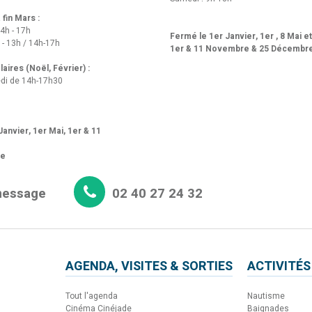
fin Mars :
14h - 17h
Fermé le 1er Janvier, 1er , 8 Mai e
 - 13h / 14h-17h
1er & 11 Novembre & 25 Décembr
aires (Noël, Février) :
di de 14h-17h30
anvier, 1er Mai, 1er & 11
re
message
02 40 27 24 32
AGENDA, VISITES & SORTIES
ACTIVITÉS
Tout l'agenda
Nautisme
Cinéma Cinéjade
Baignades