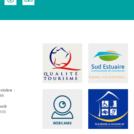
 Octobre :
18h
 août
8h30
WEBCAMS