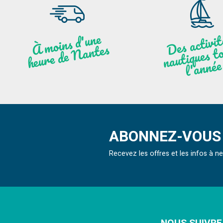
moi
ns
d'u
ne
heu
re
de
N
a
De
activit
aut
l
À
ntes
ques to
née
ABONNEZ-VOUS 
Recevez les offres et les infos à 