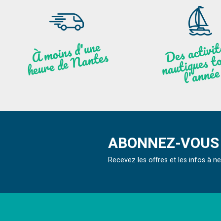
moi
ns
d'u
ne
heu
re
de
N
a
De
activit
aut
l
À
ntes
ques to
née
ABONNEZ-VOUS 
Recevez les offres et les infos à 