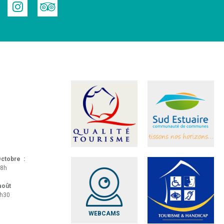
 Octobre :
18h
 août
8h30
WEBCAMS