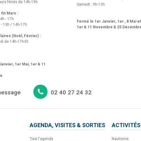
urs fériés de 14h-19h
Samedi : 9h-13h
fin Mars :
14h - 17h
Fermé le 1er Janvier, 1er , 8 Mai e
 - 13h / 14h-17h
1er & 11 Novembre & 25 Décembr
aires (Noël, Février) :
di de 14h-17h30
anvier, 1er Mai, 1er & 11
re
message
02 40 27 24 32
AGENDA, VISITES & SORTIES
ACTIVITÉS
Tout l'agenda
Nautisme