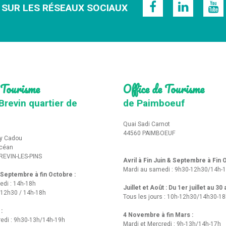
 SUR LES RÉSEAUX SOCIAUX
 Tourisme
Office de Tourisme
Brevin quartier de
de Paimboeuf
Quai Sadi Carnot
44560 PAIMBOEUF
y Cadou
Océan
REVIN-LES-PINS
Avril à Fin Juin & Septembre à Fin
Mardi au samedi : 9h30-12h30/14h-
t Septembre à fin Octobre :
edi : 14h-18h
Juillet et Août : Du 1er juillet au 30
-12h30 / 14h-18h
Tous les jours : 10h-12h30/14h30-1
 :
4 Novembre à fin Mars :
redi : 9h30-13h/14h-19h
Mardi et Mercredi : 9h-13h/14h-17h