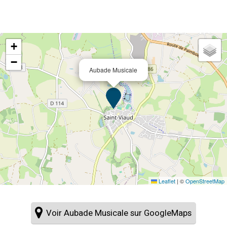
+
−
Aubade Musicale
Leaflet
|
©
OpenStreetMap
Voir Aubade Musicale sur GoogleMaps