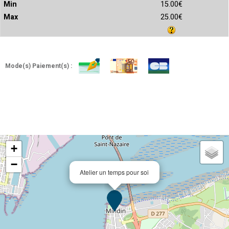
15.00€
25.00€
Mode(s) Paiement(s) :
+
−
Atelier un temps pour soi