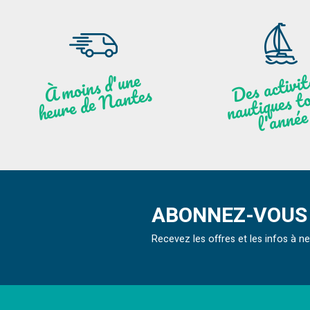
moi
ns
d'u
ne
heu
re
de
N
a
De
activit
aut
l
À
ntes
ques to
née
ABONNEZ-VOUS 
Recevez les offres et les infos à 