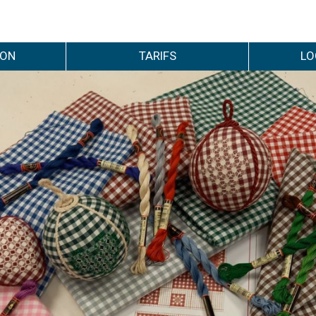
ION
TARIFS
LO