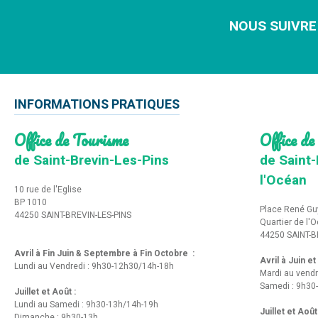
NOUS SUIVRE
INFORMATIONS PRATIQUES
Office de Tourisme
Office de
de Saint-Brevin-Les-Pins
de Saint-
l'Océan
10 rue de l'Eglise
BP 1010
Place René Gu
44250 SAINT-BREVIN-LES-PINS
Quartier de l'
44250 SAINT-B
Avril à Fin Juin & Septembre à Fin Octobre :
Avril à Juin e
Lundi au Vendredi : 9h30-12h30/14h-18h
Mardi au vendr
Samedi : 9h30
Juillet et Août :
Lundi au Samedi : 9h30-13h/14h-19h
Juillet et Août
Dimanche : 9h30-13h