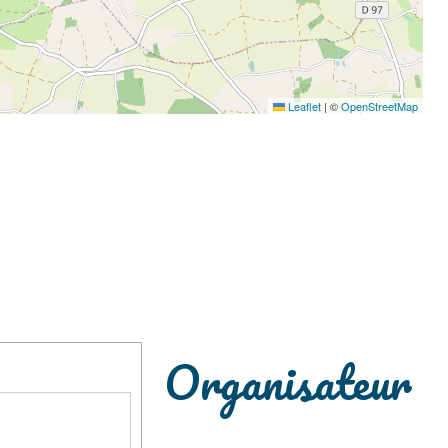
Leaflet
|
©
OpenStreetMap
Organisateur