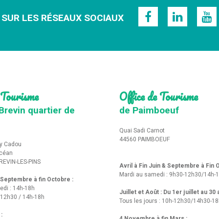
 SUR LES RÉSEAUX SOCIAUX
 Tourisme
Office de Tourisme
Brevin quartier de
de Paimboeuf
Quai Sadi Carnot
44560 PAIMBOEUF
y Cadou
Océan
REVIN-LES-PINS
Avril à Fin Juin & Septembre à Fin
Mardi au samedi : 9h30-12h30/14h-
t Septembre à fin Octobre :
edi : 14h-18h
Juillet et Août : Du 1er juillet au 30
-12h30 / 14h-18h
Tous les jours : 10h-12h30/14h30-1
 :
4 Novembre à fin Mars :