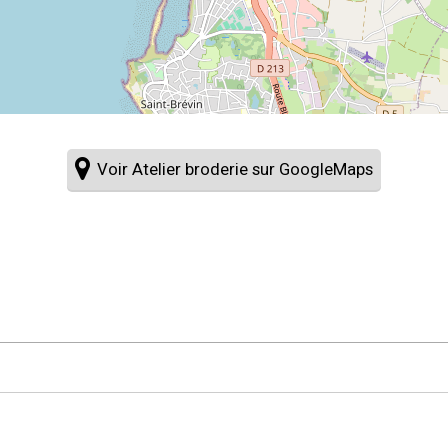
Voir Atelier broderie sur GoogleMaps