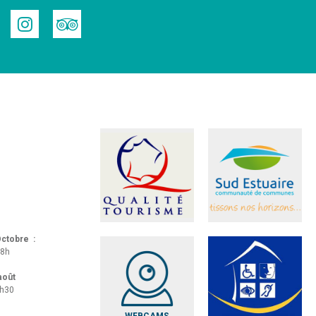
 Octobre :
18h
 août
8h30