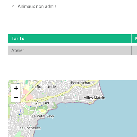
Animaux non admis
Tarifs
Atelier
+
−