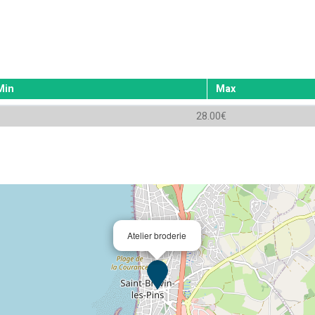
Min
Max
28.00€
Atelier broderie