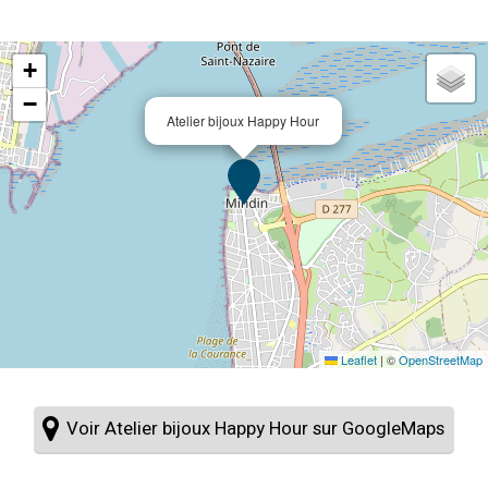
+
−
Atelier bijoux Happy Hour
Leaflet
|
©
OpenStreetMap
Voir Atelier bijoux Happy Hour sur GoogleMaps