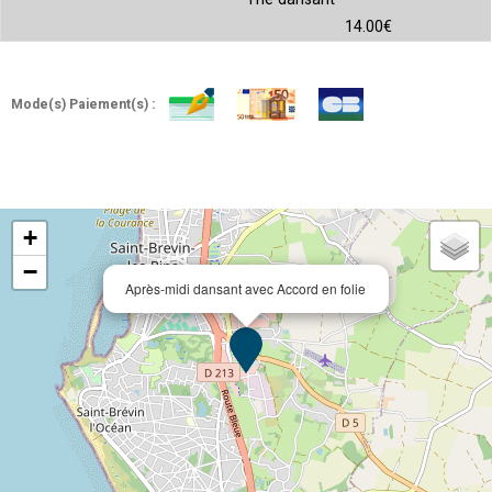
14.00€
Mode(s) Paiement(s) :
+
−
Après-midi dansant avec Accord en folie