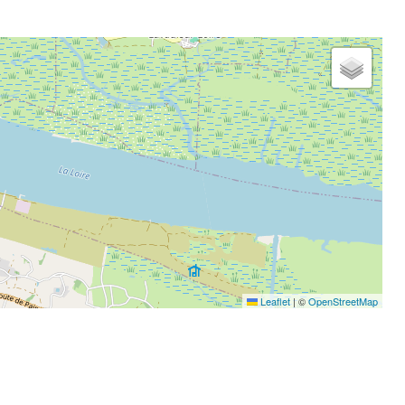
Leaflet
|
©
OpenStreetMap