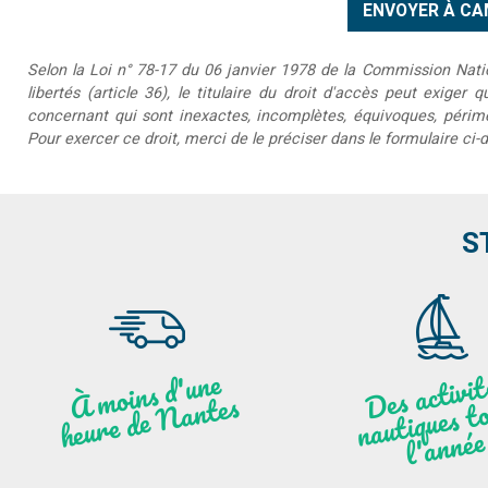
Selon la Loi n° 78-17 du 06 janvier 1978 de la Commission Nationa
libertés (article 36), le titulaire du droit d'accès peut exiger 
concernant qui sont inexactes, incomplètes, équivoques, périmée
Pour exercer ce droit, merci de le préciser dans le formulaire ci-
S
moi
ns
d'u
ne
heu
re
de
N
a
De
activit
aut
l
À
ntes
ques to
née