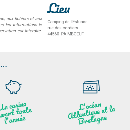
Lieu
ue, aux fichiers et aux
Camping de l'Estuaire
ées les informations le
rue des cordiers
rvation est interdite.
44560
PAIMBOEUF
..
U
n c
asi
n
o
ouve
l'
a
n
L'océ
a
n
Atl
a
nti
B
ret
a
g
que et la
t toute
ne
née