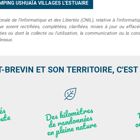
le de l'Informatique et des Libertés (CNIL), relative à l'informatiq
que soient rectifiées, complétées, clarifiées, mises à jour ou effac
s ou dont la collecte ou l'utilisation, la communication ou la conse
dessus.
T-BREVIN ET SON TERRITOIRE, C'EST .
Des
kilo
mèt
res
de
r
a
n
do
n
e
n
plei
ne
n
atu
s
és
n
i
'
a
n
ute
nées
r
re