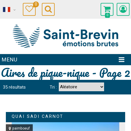
0
0
MENU
Aires de pique-nique - Page 2
35
résultats
Tri :
QUAI SADI CARNOT
paimboeuf