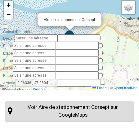
+
−
Aire de stationnement Corsept
Calcul d'itinéraire
Départ
Etape
Etape
Etape
Etape
Etape
Arrivée
Leaflet
|
©
OpenStreetMap
Mode de transport
Mode de calcul
Voir Aire de stationnement Corsept sur
Passages autorisés
Péages
Tunnels
Ponts
GoogleMaps