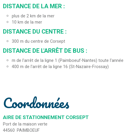
Afficher le détail
Masquer le détail
DISTANCE DE LA MER :
Calcul en cours...
plus de 2 km de la mer
10
km de la mer
DISTANCE DU CENTRE :
300
m du centre de Corsept
DISTANCE DE L'ARRÊT DE BUS :
m de l'arrêt de la ligne 1 (Paimboeuf-Nantes) toute l'année
400
m de l'arrêt de la ligne 16 (St-Nazaire-Frossay)
Coordonnées
AIRE DE STATIONNEMENT CORSEPT
Port de la maison verte
44560
PAIMBOEUF