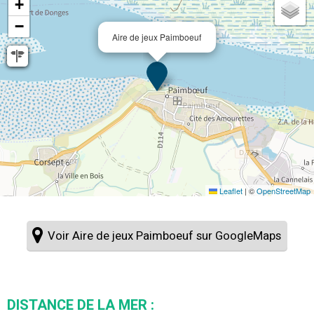
+
−
Aire de jeux Paimboeuf
Leaflet
|
©
OpenStreetMap
Voir Aire de jeux Paimboeuf sur GoogleMaps
DISTANCE DE LA MER :