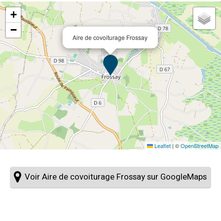
+
−
Aire de covoiturage Frossay
Leaflet
|
©
OpenStreetMap
Voir Aire de covoiturage Frossay sur GoogleMaps