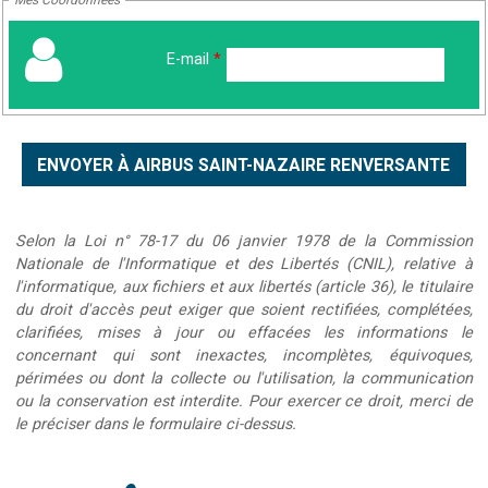
Mes Coordonnées
E-mail
*
Selon la Loi n° 78-17 du 06 janvier 1978 de la Commission
Nationale de l'Informatique et des Libertés (CNIL), relative à
l'informatique, aux fichiers et aux libertés (article 36), le titulaire
du droit d'accès peut exiger que soient rectifiées, complétées,
clarifiées, mises à jour ou effacées les informations le
concernant qui sont inexactes, incomplètes, équivoques,
périmées ou dont la collecte ou l'utilisation, la communication
ou la conservation est interdite. Pour exercer ce droit, merci de
le préciser dans le formulaire ci-dessus.