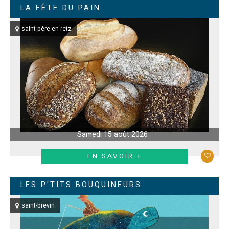
LA FÊTE DU PAIN
saint-père en retz
Samedi 15 août 2026
EN SAVOIR +
LES P'TITS BOUQUINEURS
saint-brevin