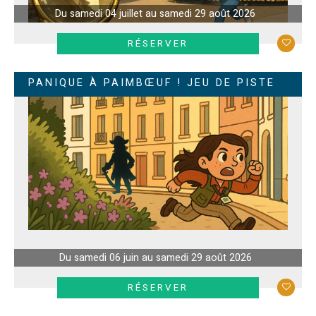
Du samedi 04 juillet au samedi 29 août 2026
EN SAVOIR +
RÉSERVER
PANIQUE À PAIMBŒUF ! JEU DE PISTE
Du samedi 06 juin au samedi 29 août 2026
EN SAVOIR +
RÉSERVER