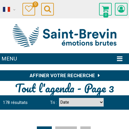
0
0
MENU
AFFINER VOTRE RECHERCHE
Tout l'agenda - Page 3
178
résultats
Tri :