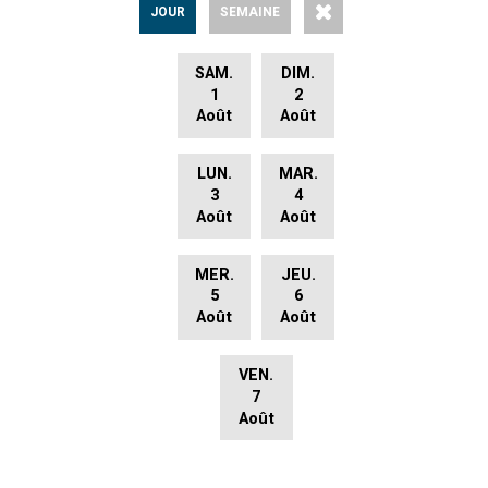
JOUR
SEMAINE
SAM.
DIM.
1
2
Août
Août
LUN.
MAR.
3
4
Août
Août
MER.
JEU.
5
6
Août
Août
VEN.
7
Août