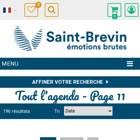
0
0
MENU
AFFINER VOTRE RECHERCHE
Tout l'agenda - Page 11
196
résultats
Tri :