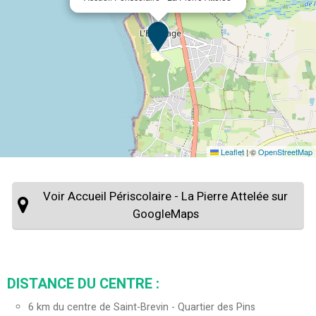
Leaflet
|
©
OpenStreetMap
Voir Accueil Périscolaire - La Pierre Attelée sur
GoogleMaps
DISTANCE DU CENTRE :
6
km du centre de Saint-Brevin - Quartier des Pins