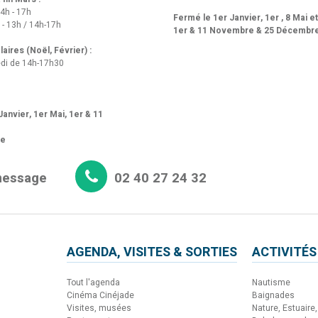
14h - 17h
Fermé le 1er Janvier, 1er , 8 Mai e
 - 13h / 14h-17h
1er & 11 Novembre & 25 Décembr
aires (Noël, Février) :
di de 14h-17h30
anvier, 1er Mai, 1er & 11
re
message
02 40 27 24 32
AGENDA, VISITES & SORTIES
ACTIVITÉS
Tout l'agenda
Nautisme
Cinéma Cinéjade
Baignades
Visites, musées
Nature, Estuaire, 