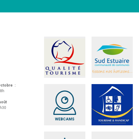
 Octobre :
18h
 août
8h30
WEBCAMS