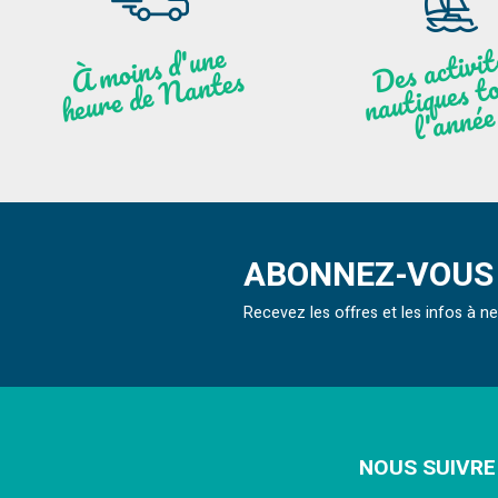
moi
ns
d'u
ne
heu
re
de
N
a
De
activit
aut
l
À
ntes
ques to
née
ABONNEZ-VOUS 
Recevez les offres et les infos à 
NOUS SUIVRE