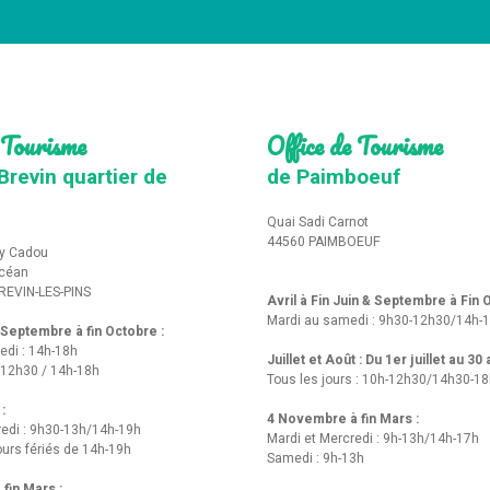
 Tourisme
Office de Tourisme
Brevin quartier de
de Paimboeuf
Quai Sadi Carnot
44560 PAIMBOEUF
y Cadou
Océan
REVIN-LES-PINS
Avril à Fin Juin & Septembre à Fin
Mardi au samedi : 9h30-12h30/14h-
t Septembre à fin Octobre :
edi : 14h-18h
Juillet et Août : Du 1er juillet au 30
-12h30 / 14h-18h
Tous les jours : 10h-12h30/14h30-1
 :
4 Novembre à fin Mars :
redi : 9h30-13h/14h-19h
Mardi et Mercredi : 9h-13h/14h-17h
urs fériés de 14h-19h
Samedi : 9h-13h
fin Mars :