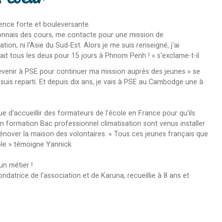
nce forte et bouleversante.
 donnais des cours, me contacte pour une mission de
n, ni l'Asie du Sud-Est. Alors je me suis renseigné, j'ai
it tous les deux pour 15 jours à Phnom Penh ! » s'exclame-t-il.
revenir à PSE pour continuer ma mission auprès des jeunes » se
je suis reparti. Et depuis dix ans, je vais à PSE au Cambodge une à
e d'accueillir des formateurs de l'école en France pour qu'ils
 en formation Bac professionnel climatisation sont venus installer
rénover la maison des volontaires. « Tous ces jeunes français que
cole » témoigne Yannick.
un métier !
datrice de l'association et de Karuna, recueillie à 8 ans et