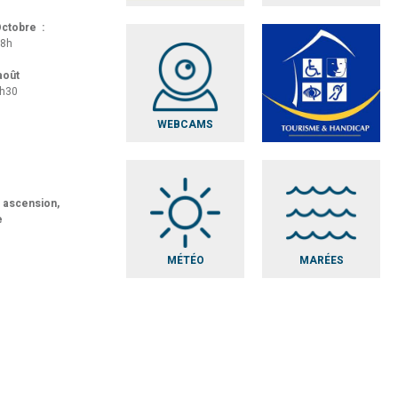
 Octobre :
18h
 août
8h30
WEBCAMS
t ascension,
e
MÉTÉO
MARÉES