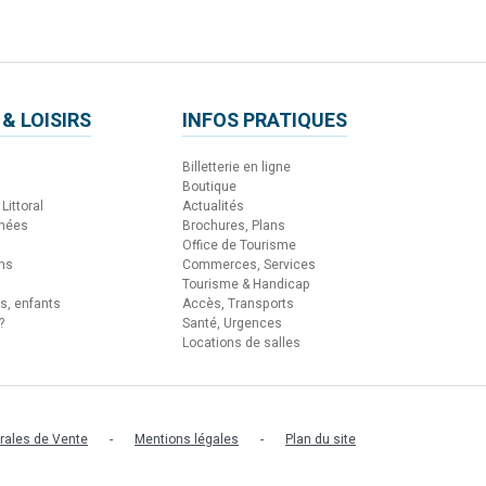
 & LOISIRS
INFOS PRATIQUES
Billetterie en ligne
Boutique
Littoral
Actualités
nnées
Brochures, Plans
Office de Tourisme
ons
Commerces, Services
Tourisme & Handicap
es, enfants
Accès, Transports
?
Santé, Urgences
Locations de salles
rales de Vente
Mentions légales
Plan du site