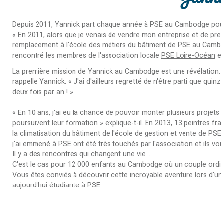
Depuis 2011, Yannick part chaque année à PSE au Cambodge pour 
« En 2011, alors que je venais de vendre mon entreprise et de pr
remplacement à l'école des métiers du bâtiment de PSE au Cambodge 
rencontré les membres de l'association locale
PSE Loire-Océan
e
La première mission de Yannick au Cambodge est une révélation. «
rappelle Yannick. « J'ai d'ailleurs regretté de n'être parti que qui
deux fois par an ! »
« En 10 ans, j'ai eu la chance de pouvoir monter plusieurs projets
poursuivent leur formation » explique-t-il. En 2013, 13 peintres f
la climatisation du bâtiment de l'école de gestion et vente de P
j'ai emmené à PSE ont été très touchés par l'association et ils 
Il y a des rencontres qui changent une vie ...
C'est le cas pour 12 000 enfants au Cambodge où un couple ordinair
Vous êtes conviés à découvrir cette incroyable aventure lors d'un
aujourd'hui étudiante à PSE :