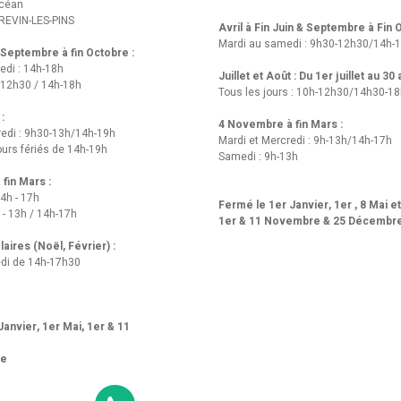
Océan
REVIN-LES-PINS
Avril à Fin Juin & Septembre à Fin
Mardi au samedi : 9h30-12h30/14h-
t Septembre à fin Octobre :
edi : 14h-18h
Juillet et Août : Du 1er juillet au 30
-12h30 / 14h-18h
Tous les jours : 10h-12h30/14h30-1
 :
4 Novembre à fin Mars :
redi : 9h30-13h/14h-19h
Mardi et Mercredi : 9h-13h/14h-17h
urs fériés de 14h-19h
Samedi : 9h-13h
fin Mars :
14h - 17h
Fermé le 1er Janvier, 1er , 8 Mai e
 - 13h / 14h-17h
1er & 11 Novembre & 25 Décembr
aires (Noël, Février) :
di de 14h-17h30
anvier, 1er Mai, 1er & 11
re