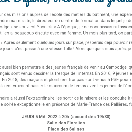
des missions auprès de l’école des métiers du bâtiment, une expérie
endre ma retraite, le directeur du centre de formation dans lequel je
» se souvient Yannick. « A l'époque, je ne connaissais ni l'associatio
t j'en ai beaucoup discuté avec ma femme. Un mois plus tard, on parta
 Après seulement quelques jours sur place, j'espérais déjà pouvoir 
nze jours, c'est passé à une vitesse folle ! Alors quelques mois après, 
 : aussi bien permettre à des jeunes français de venir au Cambodge, qu
rançais sont venus dessiner la fresque de l'internat. En 2016, 9 jeunes
SE. En 2018, des maçons et plombiers français sont venus à PSE pour 
voulaient vraiment passer le maximum de temps avec les jeunes de l'é
e a réussi l'extraordinaire: les sortir de la misère et les conduire à 
e soirée exceptionnelle en présence de Marie-France des Pallières, fon
JEUDI 5 MAI 2022 à 20h (accueil dès 19h30)
Salle des Floralies
Place des Salines