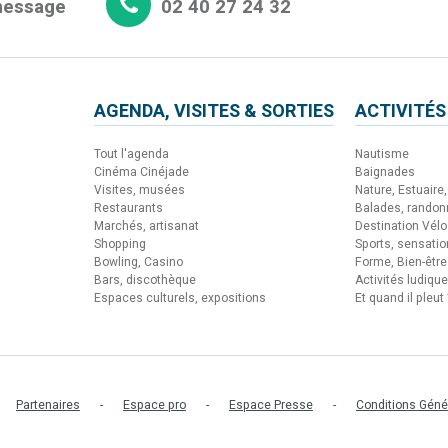
message
02 40 27 24 32
AGENDA, VISITES & SORTIES
ACTIVITÉS
Tout l'agenda
Nautisme
Cinéma Cinéjade
Baignades
Visites, musées
Nature, Estuaire, 
Restaurants
Balades, rando
Marchés, artisanat
Destination Vélo
Shopping
Sports, sensati
Bowling, Casino
Forme, Bien-être
Bars, discothèque
Activités ludiqu
Espaces culturels, expositions
Et quand il pleut 
Partenaires
Espace pro
Espace Presse
Conditions Géné