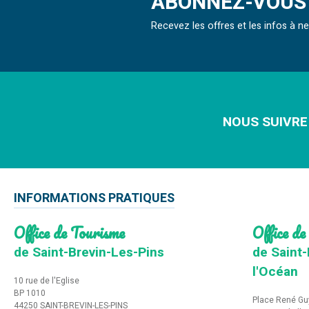
ABONNEZ-VOUS 
Recevez les offres et les infos à 
NOUS SUIVRE
INFORMATIONS PRATIQUES
Office de Tourisme
Office de
de Saint-Brevin-Les-Pins
de Saint-
l'Océan
10 rue de l'Eglise
BP 1010
Place René Gu
44250 SAINT-BREVIN-LES-PINS