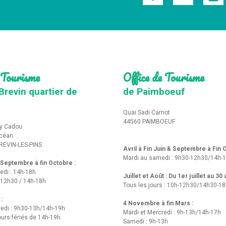
 Tourisme
Office de Tourisme
Brevin quartier de
de Paimboeuf
Quai Sadi Carnot
44560 PAIMBOEUF
y Cadou
Océan
REVIN-LES-PINS
Avril à Fin Juin & Septembre à Fin
Mardi au samedi : 9h30-12h30/14h-
t Septembre à fin Octobre :
edi : 14h-18h
Juillet et Août : Du 1er juillet au 30
-12h30 / 14h-18h
Tous les jours : 10h-12h30/14h30-1
 :
4 Novembre à fin Mars :
redi : 9h30-13h/14h-19h
Mardi et Mercredi : 9h-13h/14h-17h
urs fériés de 14h-19h
Samedi : 9h-13h