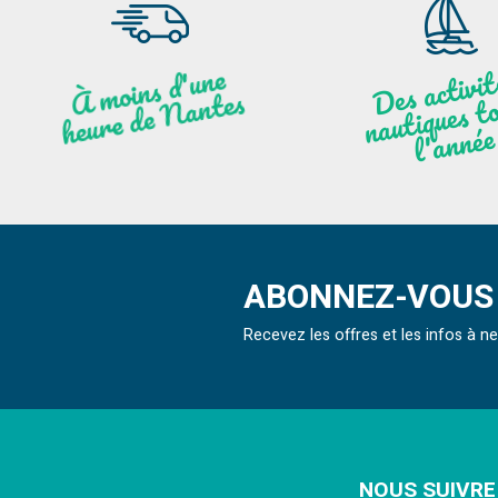
moi
ns
d'u
ne
heu
re
de
N
a
De
activit
aut
l
À
ntes
ques to
née
ABONNEZ-VOUS 
Recevez les offres et les infos à 
NOUS SUIVRE