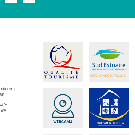
 Octobre :
18h
 août
8h30
WEBCAMS