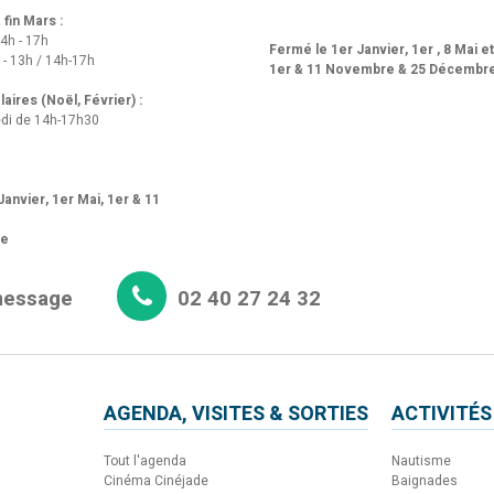
fin Mars :
14h - 17h
Fermé le 1er Janvier, 1er , 8 Mai e
 - 13h / 14h-17h
1er & 11 Novembre & 25 Décembr
aires (Noël, Février) :
di de 14h-17h30
anvier, 1er Mai, 1er & 11
re
message
02 40 27 24 32
AGENDA, VISITES & SORTIES
ACTIVITÉS
Tout l'agenda
Nautisme
Cinéma Cinéjade
Baignades