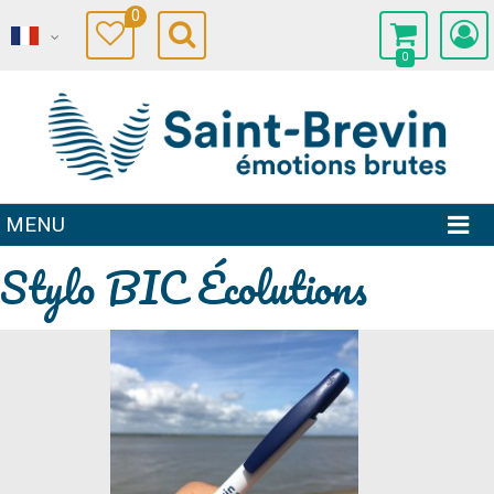
0
0
MENU
Stylo BIC Écolutions